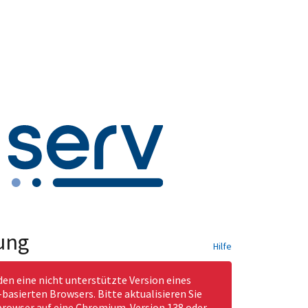
ung
Hilfe
den eine nicht unterstützte Version eines
asierten Browsers. Bitte aktualisieren Sie
rowser auf eine Chromium-Version 138 oder